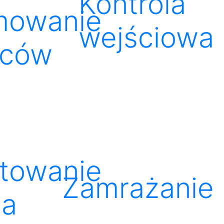
Kontrola
mowanie
wejściowa
wców
towanie
Zamrażanie
ca