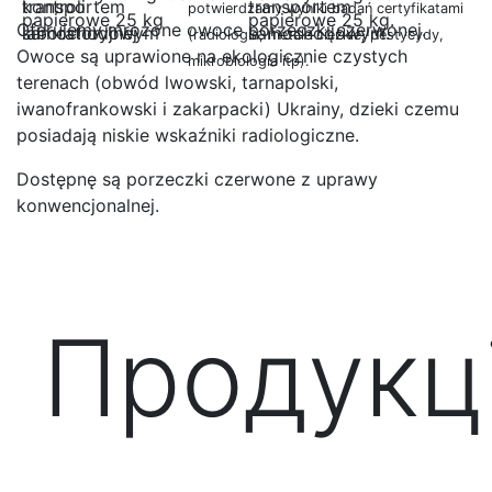
transportem
potwierdzamy wyniki badań certyfikatami
papierowe 25 kg.
Oferujemy mrożone owoce porzeczki czerwonej.
samochodowym.
(radiologia, metale ciężkie, pestycydy,
Owoce są uprawione na ekologicznie czystych
mikrobiologia itp).
terenach (obwód lwowski, tarnapolski,
iwanofrankowski i zakarpacki) Ukrainy, dzieki czemu
posiadają niskie wskaźniki radiologiczne.
Dostępnę są porzeczki czerwone z uprawy
konwencjonalnej.
Продукц