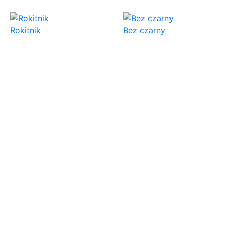
Rokitnik
Bez czarny
Borówka brusznica
Porzeczka czarna