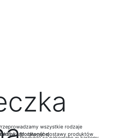
ukty
Usługi
Informacje kontaktowe
Укр
Eng
Pol
eczka
na
Przeprowadzamy wszystkie rodzaje
ontroli laboratoryjnej
Możliwość dostawy produktów
Produkty są pakowane w kartony