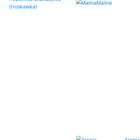
Malina
(truskawka)
Aronia