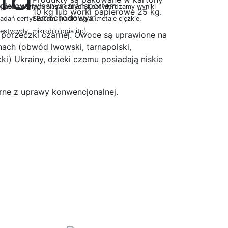
własnym transportem
 laboratoriach niezależnych i potwierdzamy wyniki
10 kg lub worki papierowe 25 kg.
samochodowym.
adań certyfikatami (radiologia, metale ciężkie,
estycydy, mikrobiologia itp).
porzeczki czarnej. Owoce są uprawione na
nach (obwód lwowski, tarnapolski,
ki) Ukrainy, dzieki czemu posiadają niskie
rne z uprawy konwencjonalnej.