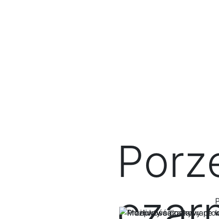
O firmie
Produkcja
Prod
Porz
czar
k