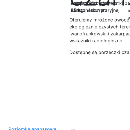
w
b
p
Oferujemy mrożone owoce 
ekologicznie czystych tere
iwanofrankowski i zakarpac
wskaźniki radiologiczne.
Dostępnę są porzeczki cza
Poziomka ananasowa