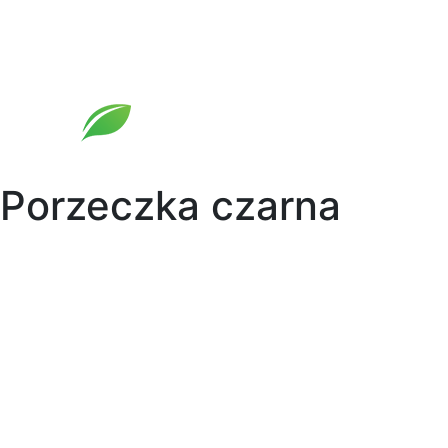
Skip
to
content
Porzeczka czarna