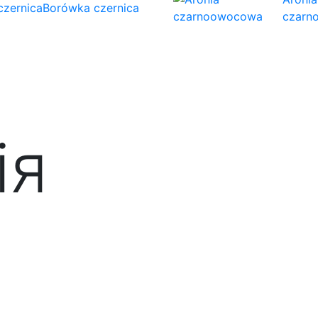
Borówka czernica
czarn
ія