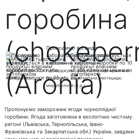
горобина
(chokeber
Проводимо всі види
лабораторного контролю
Продукція упаковується
Можливість доставки
в картонні коробки по 10
в незалежних лабораторіях і
продукції власним
кг або паперові мішки по
(Aronia)
підтверджуємо результати сертифікатами
автопарком
25 кг.
(радіологія, важкі метали, пестициди,
мікробіологія і т.д.).
Пропонуємо заморожені ягоди чорноплідної
горобини. Ягода заготовлена ​​в екологічно чистому
регіоні (Львівська, Тернопільська, Івано-
Франківська та Закарпатська обл.) України, завдяки
чому має низькі радіологічні показники.