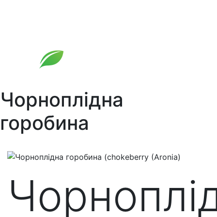
Skip
to
content
Чорноплідна
горобина
Чорноплі